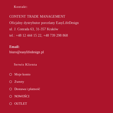
Kontakt:
CONTENT TRADE MANAGEMENT
Oficjalny dystrybutor porcelany EasyLifeDesign
ul. J. Conrada 63, 31-357 Kraków
tel.: +48 12 444 15 22, +48 739 298 868
Email:
Opens
biuro@easylifedesign.pl
in
your
Serwis Klienta
application
Moje konto
Zwroty
Dostawa i płatność
NOWOŚCI
OUTLET