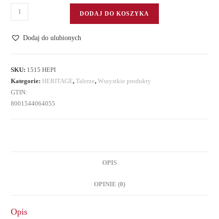
ilość
DODAJ DO KOSZYKA
Talerz
deserowy
Dodaj do ulubionych
SKU:
1515 HEPI
Kategorie:
HERITAGE
,
Talerze
,
Wszystkie produkty
GTIN:
8001544064055
OPIS
OPINIE (0)
Opis