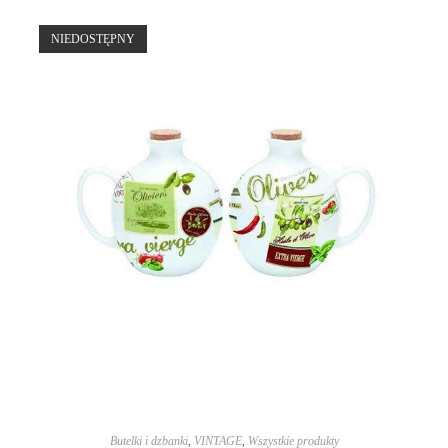
NIEDOSTĘPNY
Butelki i dzbanki
,
VINTAGE
,
Wszystkie produkty