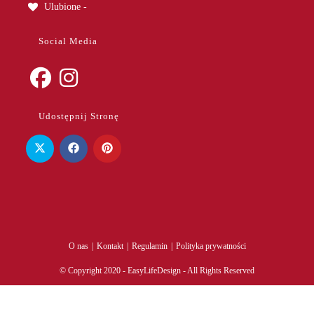
Ulubione -
Social Media
Opens
Opens
Udostępnij Stronę
in
in
a
a
new
new
tab
tab
O nas
Kontakt
Regulamin
Polityka prywatności
© Copyright 2020 - EasyLifeDesign - All Rights Reserved