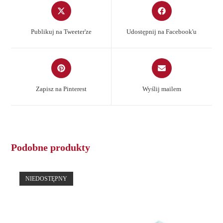
Opens
Opens
in
in
a
a
Publikuj na Tweeter'ze
Udostępnij na Facebook'u
new
new
window
window
Opens
Opens
in
in
a
a
Zapisz na Pinterest
Wyślij mailem
new
new
window
window
Podobne produkty
NIEDOSTĘPNY