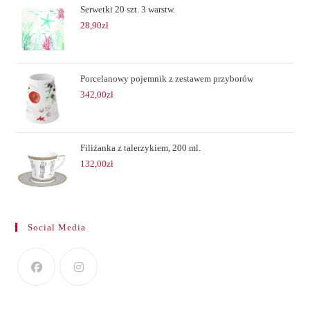
Serwetki 20 szt. 3 warstw.
28,90
zł
Porcelanowy pojemnik z zestawem przyborów
342,00
zł
Filiżanka z talerzykiem, 200 ml.
132,00
zł
Social Media