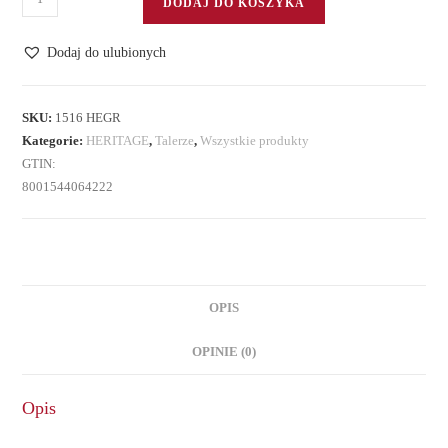
DODAJ DO KOSZYKA
Talerz
deserowy
Dodaj do ulubionych
SKU:
1516 HEGR
Kategorie:
HERITAGE
,
Talerze
,
Wszystkie produkty
GTIN:
8001544064222
OPIS
OPINIE (0)
Opis