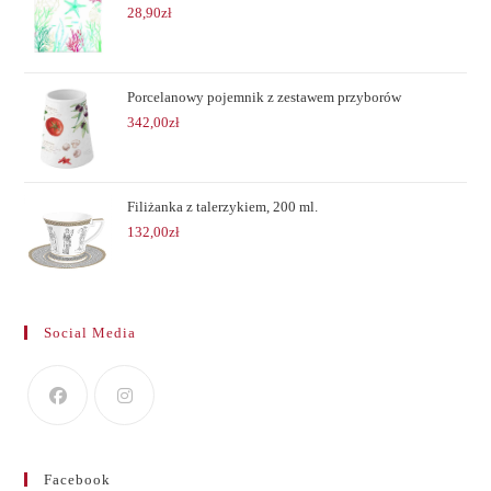
28,90
zł
Porcelanowy pojemnik z zestawem przyborów
342,00
zł
Filiżanka z talerzykiem, 200 ml.
132,00
zł
Social Media
Facebook