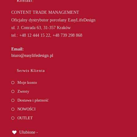
Kontakt:
CONTENT TRADE MANAGEMENT
Oficjalny dystrybutor porcelany EasyLifeDesign
ul. J. Conrada 63, 31-357 Kraków
tel.: +48 12 444 15 22, +48 739 298 868
Email:
Opens
biuro@easylifedesign.pl
in
your
Serwis Klienta
application
Moje konto
Zwroty
Dostawa i płatność
NOWOŚCI
OUTLET
Ulubione -