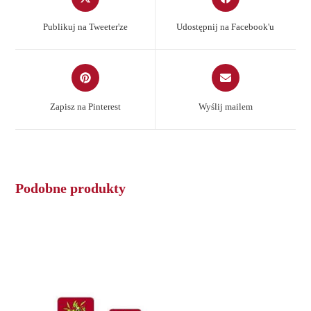
in
in
a
a
Publikuj na Tweeter'ze
Udostępnij na Facebook'u
new
new
window
window
Opens
Opens
in
in
a
a
Zapisz na Pinterest
Wyślij mailem
new
new
window
window
Podobne produkty