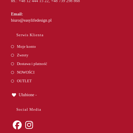
tel.: +48 12 444 15 22, +48 739 298 868
Email:
Opens
biuro@easylifedesign.pl
in
your
Serwis Klienta
application
Moje konto
Zwroty
Dostawa i płatność
NOWOŚCI
OUTLET
Ulubione -
Social Media