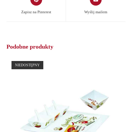
in
in
a
a
Zapisz na Pinterest
Wyślij mailem
new
new
window
window
Podobne produkty
NIEDOSTĘPNY