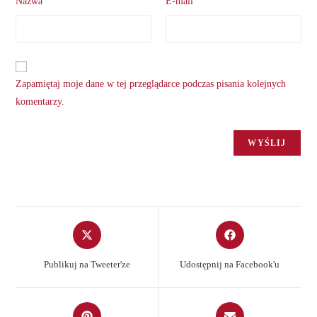
Nazwa
E-mail
Zapamiętaj moje dane w tej przeglądarce podczas pisania kolejnych
komentarzy.
Opens
Opens
in
in
a
a
Publikuj na Tweeter'ze
Udostępnij na Facebook'u
new
new
window
window
Opens
Opens