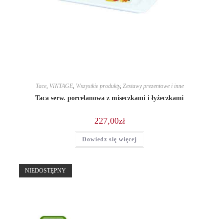
Tace
,
VINTAGE
,
Wszystkie produkty
,
Zestawy prezentowe i inne
Taca serw. porcelanowa z miseczkami i łyżeczkami
227,00
zł
Dowiedz się więcej
NIEDOSTĘPNY