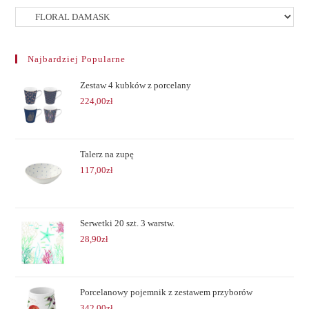
Najbardziej Popularne
Zestaw 4 kubków z porcelany
224,00
zł
Talerz na zupę
117,00
zł
Serwetki 20 szt. 3 warstw.
28,90
zł
Porcelanowy pojemnik z zestawem przyborów
342,00
zł