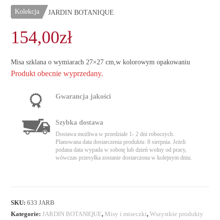
Kolekcja
JARDIN BOTANIQUE
154,00
zł
Misa szklana o wymiarach 27×27 cm,w kolorowym opakowaniu
Produkt obecnie wyprzedany.
Gwarancja jakości
Szybka dostawa
Dostawa możliwa w przedziale 1- 2 dni roboczych.
Planowana data dostarczenia produktu: 8 sierpnia. Jeżeli
podana data wypada w sobotę lub dzień wolny od pracy,
wówczas przesyłka zostanie dostarczona w kolejnym dniu.
SKU:
633 JARB
Kategorie:
JARDIN BOTANIQUE
,
Misy i miseczki
,
Wszystkie produkty