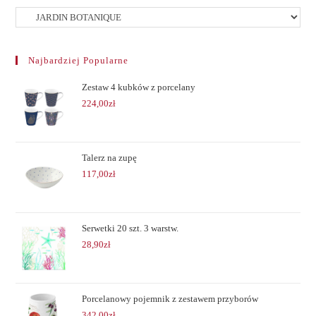
Najbardziej Popularne
Zestaw 4 kubków z porcelany
224,00
zł
Talerz na zupę
117,00
zł
Serwetki 20 szt. 3 warstw.
28,90
zł
Porcelanowy pojemnik z zestawem przyborów
342,00
zł