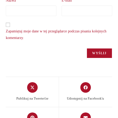
Nazwa
E-mail
Zapamiętaj moje dane w tej przeglądarce podczas pisania kolejnych
komentarzy.
Opens
Opens
in
in
a
a
Publikuj na Tweeter'ze
Udostępnij na Facebook'u
new
new
window
window
Opens
Opens