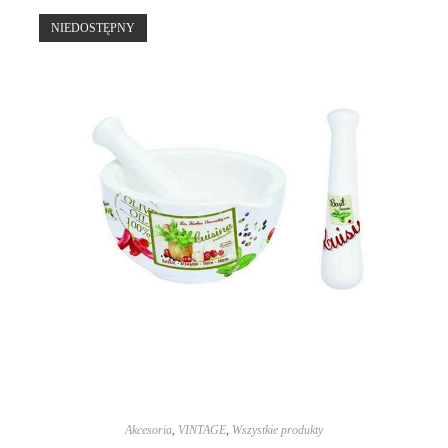
NIEDOSTĘPNY
Akcesoria
,
VINTAGE
,
Wszystkie produkty