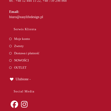
tel.: +48 12 444 15 22, +48 739 298 868
Email:
Opens
biuro@easylifedesign.pl
in
your
Serwis Klienta
application
Moje konto
Zwroty
Dostawa i płatność
NOWOŚCI
OUTLET
Ulubione -
Social Media