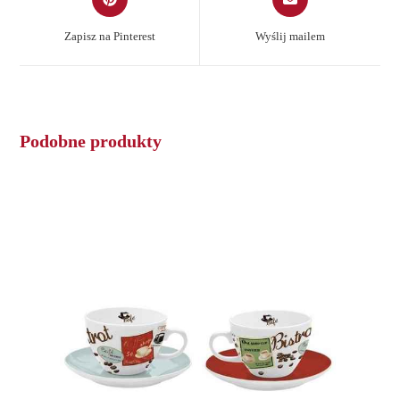
in
in
a
a
Zapisz na Pinterest
Wyślij mailem
new
new
window
window
Podobne produkty