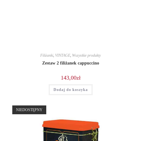
Filiżanki
,
VINTAGE
,
Wszystkie produkty
Zestaw 2 filiżanek cappuccino
143,00
zł
Dodaj do koszyka
NIEDOSTĘPNY